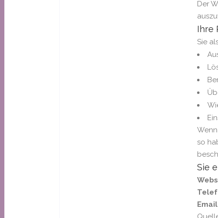
Der We
auszu
Ihre 
Sie al
Au
Lö
Be
Üb
Wi
Ei
Wenn 
so ha
besch
Sie 
Webse
Tele
Email
Quell