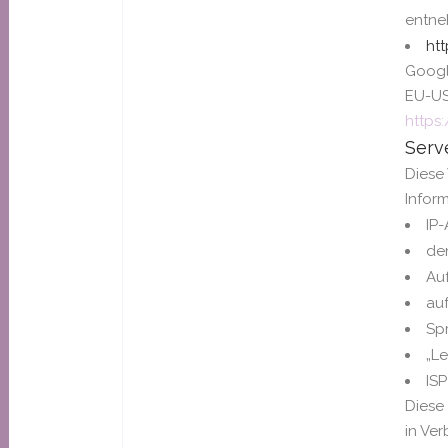
entne
ht
Googl
EU-US
https
Serv
Diese
Inform
IP
de
Au
au
Sp
„Le
ISP
Diese
in Ve