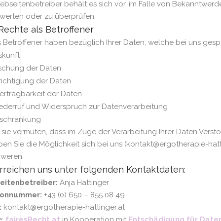
bseitenbetreiber behält es sich vor, im Falle von Bekanntwerde
werten oder zu überprüfen.
Rechte als Betroffener
s Betroffener haben bezüglich Ihrer Daten, welche bei uns gespe
skunft
schung der Daten
richtigung der Daten
ertragbarkeit der Daten
ederruf und Widerspruch zur Datenverarbeitung
nschränkung
sie vermuten, dass im Zuge der Verarbeitung Ihrer Daten Verst
ben Sie die Möglichkeit sich bei uns (kontakt@ergotherapie-ha
weren.
erreichen uns unter folgenden Kontaktdaten:
itenbetreiber:
Anja Hattinger
fonnummer:
+43 (0) 650 – 855 08 49
:
kontakt@ergotherapie-hattinger.at
e:
fairesRecht.at
in Kooperation mit
Entschädigung für Date