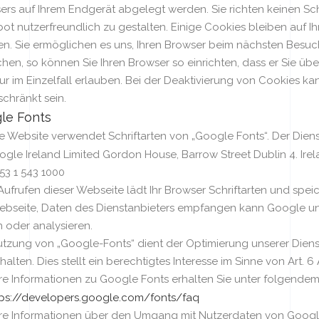
ers auf Ihrem Endgerät abgelegt werden. Sie richten keinen Sc
t nutzerfreundlich zu gestalten. Einige Cookies bleiben auf Ih
en. Sie ermöglichen es uns, Ihren Browser beim nächsten Besuc
en, so können Sie Ihren Browser so einrichten, dass er Sie übe
ur im Einzelfall erlauben. Bei der Deaktivierung von Cookies ka
chränkt sein.
le Fonts
 Website verwendet Schriftarten von „Google Fonts“. Der Dienst
gle Ireland Limited Gordon House, Barrow Street Dublin 4. Ire
353 1 543 1000
ufrufen dieser Webseite lädt Ihr Browser Schriftarten und speic
ebseite, Daten des Dienstanbieters empfangen kann Google u
 oder analysieren.
utzung von „Google-Fonts“ dient der Optimierung unserer Dienst
halten. Dies stellt ein berechtigtes Interesse im Sinne von Art. 6 A
re Informationen zu Google Fonts erhalten Sie unter folgendem 
tps://developers.google.com/fonts/faq
re Informationen über den Umgang mit Nutzerdaten von Googl