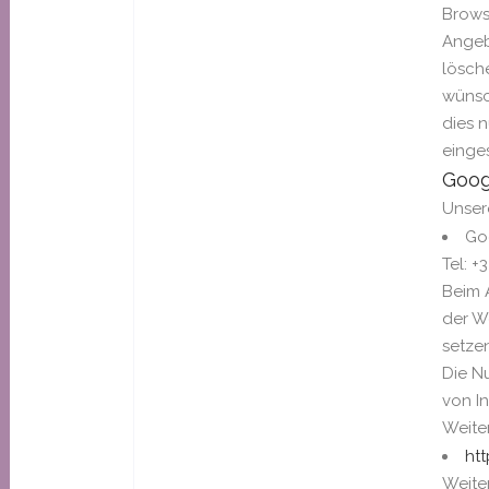
Brows
Angebo
lösch
wünsch
dies n
einges
Goog
Unsere
Goo
Tel: +
Beim A
der W
setzen
Die N
von In
Weite
ht
Weite