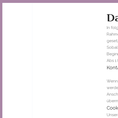
Da
In fo
Rahme
geset
Sobal
Beginn
Abs 1 
Kont
Wenn 
werde
Anschl
übermi
Cook
Unser