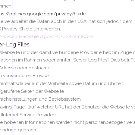
hmen:
tps://policies.google.com/privacy?hl=de
.
e verarbeitet die Daten auch in den USA, hat sich jedoch dem
 Privacy-Shield unterworfen.
://www.privacyshield.gov/EU-US-Framework
er-Log Files
 Webseite und der damit verbundene Provider erhebt im Zuge
ationen im Rahmen sogenannter „Server-Log Files“. Dies betriff
-Adresse oder Hostname
n verwendeten Browser
fenthaltsdauer auf der Webseite sowie Datum und Uhrzeit
fgerufene Seiten der Webseite
racheinstellungen und Betriebssystem
aving-Page“ (auf welcher URL hat der Benutzer die Webseite ve
 (Internet Service Provider)
 erhobenen Informationen werden nicht personenbezogen ver
rbindung gebracht.